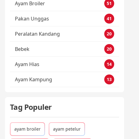
Ayam Broiler
51
Pakan Unggas
41
Peralatan Kandang
20
Bebek
20
Ayam Hias
14
Ayam Kampung
13
Tag Populer
ayam broiler
ayam petelur