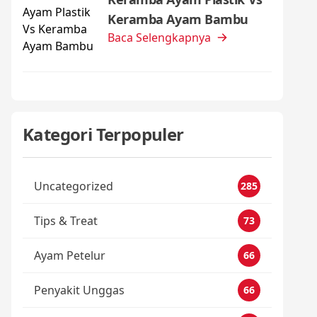
Keramba Ayam Bambu
Baca Selengkapnya
Kategori Terpopuler
Uncategorized
285
Tips & Treat
73
Ayam Petelur
66
Penyakit Unggas
66