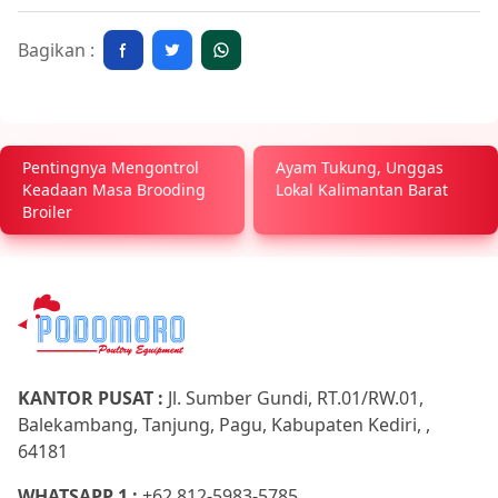
Bagikan :
Pentingnya Mengontrol
Ayam Tukung, Unggas
Keadaan Masa Brooding
Lokal Kalimantan Barat
Broiler
KANTOR PUSAT :
Jl. Sumber Gundi, RT.01/RW.01,
Balekambang, Tanjung, Pagu, Kabupaten Kediri, ,
64181
WHATSAPP 1 :
+62 812-5983-5785