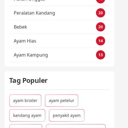
Peralatan Kandang
20
Bebek
20
Ayam Hias
14
Ayam Kampung
13
Tag Populer
ayam broiler
ayam petelur
kandang ayam
penyakit ayam