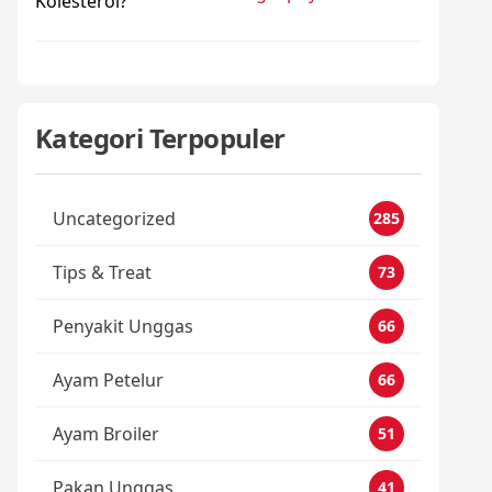
Kategori Terpopuler
Uncategorized
285
Tips & Treat
73
Penyakit Unggas
66
Ayam Petelur
66
Ayam Broiler
51
Pakan Unggas
41