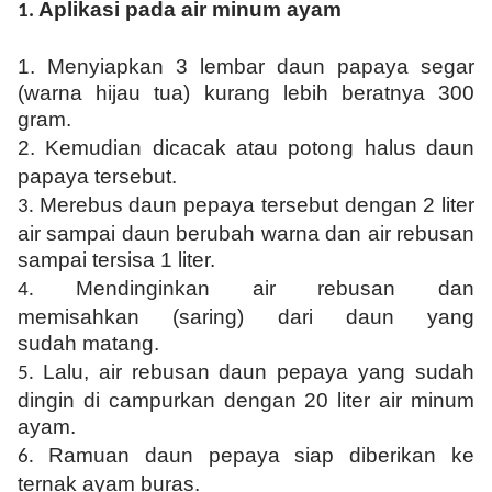
Aplikasi p
ada air minum ayam
1.
1.
Menyiapkan
3 lembar daun papaya segar
(warna hijau tua) kurang lebih beratnya 300
gram.
2.
Kemudian dicacak atau p
otong halus daun
papaya tersebut.
Mer
ebus
daun pepaya tersebut
dengan 2 liter
3.
air sampai daun berubah warna dan air rebusan
sampai tersisa
1 liter.
Mend
inginkan air rebusan dan
4.
mem
isahkan
(
saring
)
dari daun y
ang
sudah
matang
.
Lalu, a
ir rebusan daun pepaya yang sudah
5.
dingin
di
campurkan dengan 20 liter air minum
ayam.
Ramuan daun pepaya siap diberikan ke
6.
ternak ayam buras.