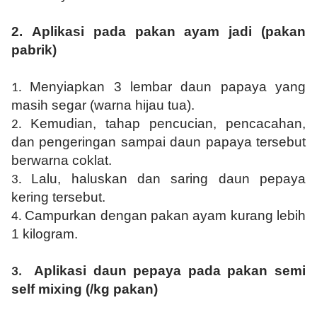
2.
Aplikasi p
ada pakan ayam jadi (pakan
pabrik)
Menyiapkan
3 lembar daun papaya yang
1.
masih segar (warna hijau tua).
Kemudian, tahap pencucian, pencacahan,
2.
dan pengeringan sampai
daun papaya tersebut
berwarna coklat.
Lalu, h
aluskan
dan saring
daun pepaya
3.
kering t
ersebut.
Campurkan dengan pakan ayam kurang lebih
4.
1 kilogram.
Aplikasi daun pepaya p
ada pakan
semi
3.
self mixing
(
/kg
pakan)