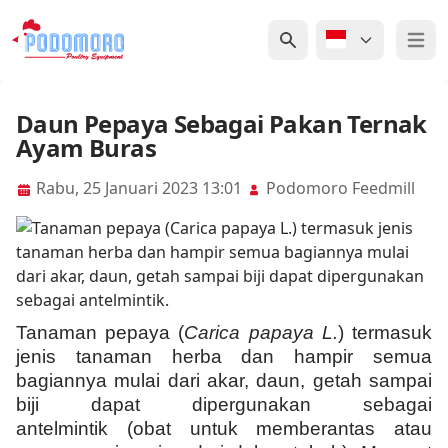
Open 
Daun Pepaya Sebagai Pakan Ternak
Ayam Buras
Rabu, 25 Januari 2023 13:01
Podomoro Feedmill
T
anaman pepaya
(
Carica papaya L.
)
termasuk
jenis tanaman herba dan
hampir semua
bagiannya mulai dari akar, daun, getah sampai
biji
dapat
dipergunakan sebagai
antelm
i
ntik
(obat untuk memberantas atau