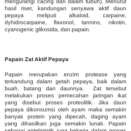
mengurangi cacing dari dalam tubuh)
.
Menurut
hasil riset,
k
andungan senyawa aktif daun
pepaya meliputi alkaloid, carpaine,
dyhidrocarpaine, flavonol, tannins, nikotin,
cyanogenic glikosida, dan papain.
Papain Zat Aktif Pepaya
Papain merupakan enzim protease yang
terkandung dalam getah pepaya, baik dalam
buah, batang dan daunnya
.
Zat tersebut
melakukan proses pemecahan jaringan ikat
yang disebut proses proteolitik.
Jika daun
pepaya dikonsumsi oleh ayam maka s
emakin
banyak protein yang dipecah, daging
ayam
yang dihasilkan
juga
semakin lunak.
P
apain
sebagai antelm
i
ntik juga bekerja dalam proses