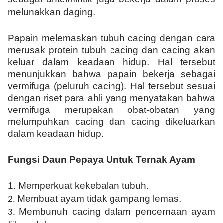
melunakkan daging.
Papain melemaskan
tubuh
cacing dengan cara
merusak protein tubuh cacing dan cacing akan
keluar dalam keadaan hidup. Hal tersebut
menunjukkan bahwa papain bekerja sebagai
vermifuga
(peluruh cacing)
.
H
al tersebut sesuai
dengan riset para ahli
yang menyatakan bahwa
vermifuga merupakan obat-obatan yang
melumpuhkan cacing dan cacing dikeluarkan
dalam keadaan hidup.
Fungsi Daun Pepaya Untuk Ternak Ayam
1.
M
emperkuat kekebalan tubuh
.
M
embuat ayam tidak gampang lemas
.
2.
M
embunuh cacing dalam pencernaan ayam
3.