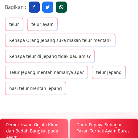
Bagikan :
telur
telur ayam
Kenapa Orang Jepang suka makan telur mentah?
Kenapa telur di Jepang tidak bau amis?
Telur Jepang mentah namanya apa?
telur jepang
nasi telur mentah jepang
Pemeriksaan Gejala Klinis
Daun Pepaya Sebagai
dan Bedah Bangkai pada
Pakan Ternak Ayam Buras
Ayam