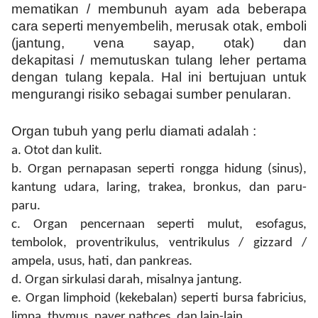
mematikan
/
membunuh ayam ada beberapa
cara seperti menyembelih, merusak otak, emboli
(jantung, vena sayap, otak) dan
dekapitasi
/
memutuskan tulang leher pertama
dengan tulang kepala. Hal ini bertujuan untuk
mengurangi risiko sebagai sumber penularan.
Organ tubuh yang perlu diamati adalah :
a. Otot dan kulit.
b. Organ pernapasan seperti rongga hidung (sinus),
kantung udara, laring, trakea, bronkus, dan paru-
paru.
c. Organ pencernaan seperti mulut, esofagus,
tembolok, proventrikulus, ventrikulus / gizzard /
ampela, usus, hati, dan pankreas.
d. Organ sirkulasi darah, misalnya jantung.
e. Organ limphoid (kekebalan) seperti bursa fabricius,
limpa, thymus, payer pathces, dan lain-lain.