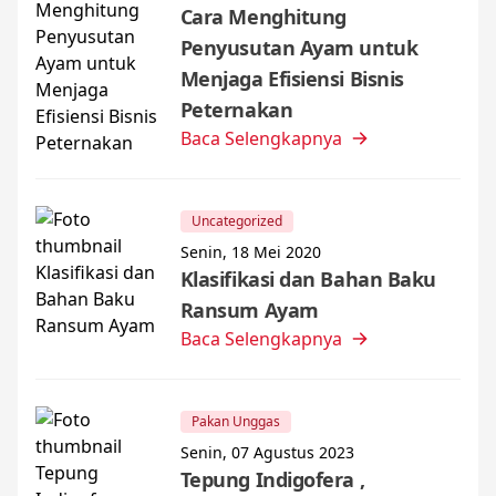
Cara Menghitung
Penyusutan Ayam untuk
Menjaga Efisiensi Bisnis
Peternakan
Baca Selengkapnya
Uncategorized
Senin, 18 Mei 2020
Klasifikasi dan Bahan Baku
Ransum Ayam
Baca Selengkapnya
Pakan Unggas
Senin, 07 Agustus 2023
Tepung Indigofera ,