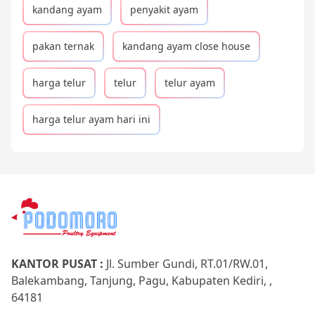
kandang ayam
penyakit ayam
pakan ternak
kandang ayam close house
harga telur
telur
telur ayam
harga telur ayam hari ini
KANTOR PUSAT :
Jl. Sumber Gundi, RT.01/RW.01,
Balekambang, Tanjung, Pagu, Kabupaten Kediri, ,
64181