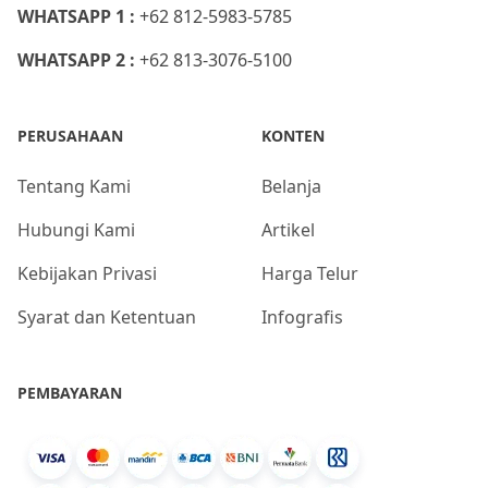
WHATSAPP 1 :
+62 812-5983-5785
WHATSAPP 2 :
+62 813-3076-5100
PERUSAHAAN
KONTEN
Tentang Kami
Belanja
Hubungi Kami
Artikel
Kebijakan Privasi
Harga Telur
Syarat dan Ketentuan
Infografis
PEMBAYARAN