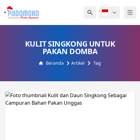
Open 
KULIT SINGKONG UNTUK
PAKAN DOMBA
Beranda
Artikel
Tag