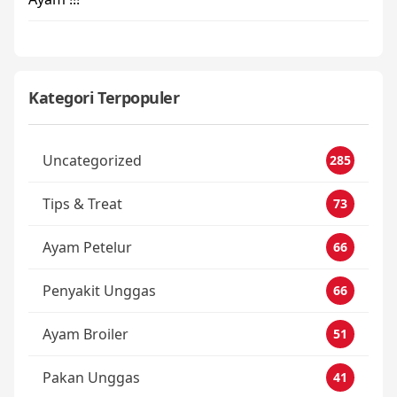
Kategori Terpopuler
Uncategorized
285
Tips & Treat
73
Ayam Petelur
66
Penyakit Unggas
66
Ayam Broiler
51
Pakan Unggas
41