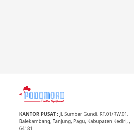
KANTOR PUSAT :
Jl. Sumber Gundi, RT.01/RW.01,
Balekambang, Tanjung, Pagu, Kabupaten Kediri, ,
64181