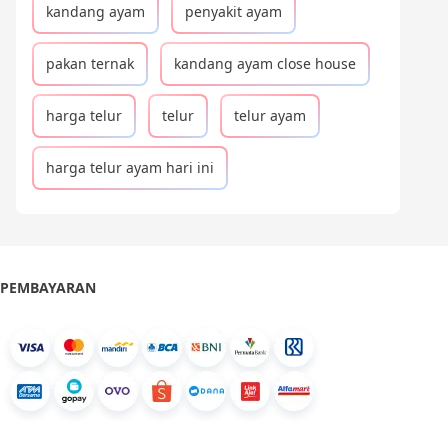
kandang ayam
penyakit ayam
pakan ternak
kandang ayam close house
harga telur
telur
telur ayam
harga telur ayam hari ini
PEMBAYARAN