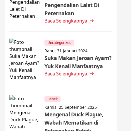
Pengendalian Lalat Di
Peternakan
Baca Selengkapnya
Uncategorized
Rabu, 31 Januari 2024
Suka Makan Jeroan Ayam?
Yuk Kenali Manfaatnya
Baca Selengkapnya
Bebek
Kamis, 25 September 2025
Mengenal Duck Plague,
Wabah Mematikan di
Peternakan Bebek