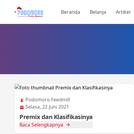
Beranda
Belanja
Artikel
Podomoro Feedmill
Selasa, 22 Juni 2021
Premix dan Klasifikasinya
Baca Selengkapnya