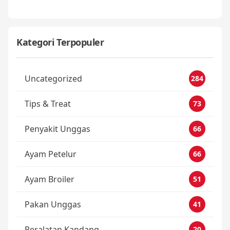
Kategori Terpopuler
Uncategorized
284
Tips & Treat
73
Penyakit Unggas
66
Ayam Petelur
66
Ayam Broiler
51
Pakan Unggas
41
Peralatan Kandang
20