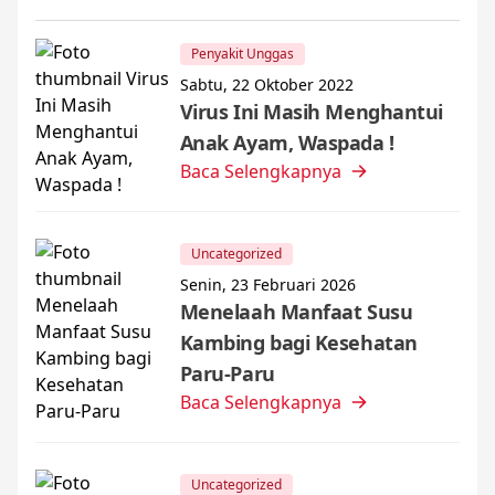
Penyakit Unggas
Sabtu, 22 Oktober 2022
Virus Ini Masih Menghantui
Anak Ayam, Waspada !
Baca Selengkapnya
Uncategorized
Senin, 23 Februari 2026
Menelaah Manfaat Susu
Kambing bagi Kesehatan
Paru-Paru
Baca Selengkapnya
Uncategorized