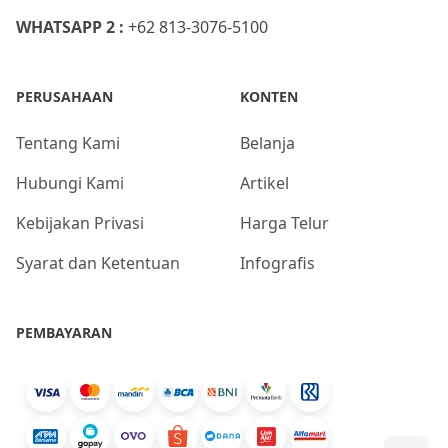
WHATSAPP 2 :
+62 813-3076-5100
PERUSAHAAN
KONTEN
Tentang Kami
Belanja
Hubungi Kami
Artikel
Kebijakan Privasi
Harga Telur
Syarat dan Ketentuan
Infografis
PEMBAYARAN