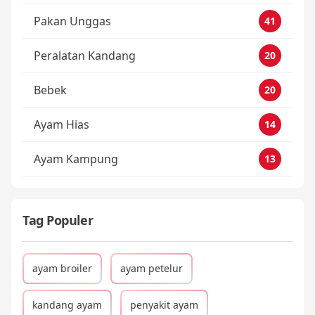
Pakan Unggas
41
Peralatan Kandang
20
Bebek
20
Ayam Hias
14
Ayam Kampung
13
Tag Populer
ayam broiler
ayam petelur
kandang ayam
penyakit ayam