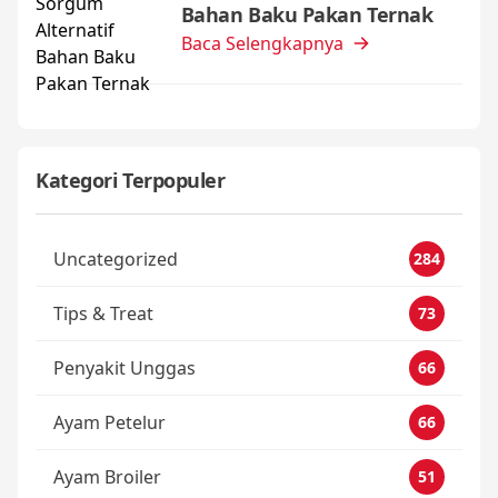
Bahan Baku Pakan Ternak
Baca Selengkapnya
Kategori Terpopuler
Uncategorized
284
Tips & Treat
73
Penyakit Unggas
66
Ayam Petelur
66
Ayam Broiler
51