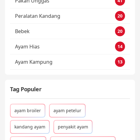
Pakan Unggas
41
Peralatan Kandang
20
Bebek
20
Ayam Hias
14
Ayam Kampung
13
Tag Populer
ayam broiler
ayam petelur
kandang ayam
penyakit ayam