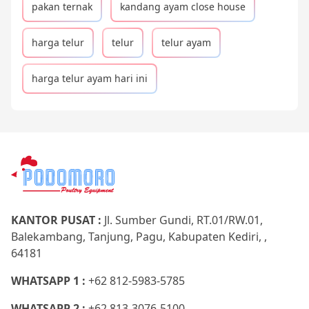
pakan ternak
kandang ayam close house
harga telur
telur
telur ayam
harga telur ayam hari ini
KANTOR PUSAT :
Jl. Sumber Gundi, RT.01/RW.01,
Balekambang, Tanjung, Pagu, Kabupaten Kediri, ,
64181
WHATSAPP 1 :
+62 812-5983-5785
WHATSAPP 2 :
+62 813-3076-5100