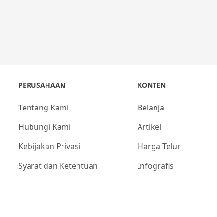
PERUSAHAAN
KONTEN
Tentang Kami
Belanja
Hubungi Kami
Artikel
Kebijakan Privasi
Harga Telur
Syarat dan Ketentuan
Infografis