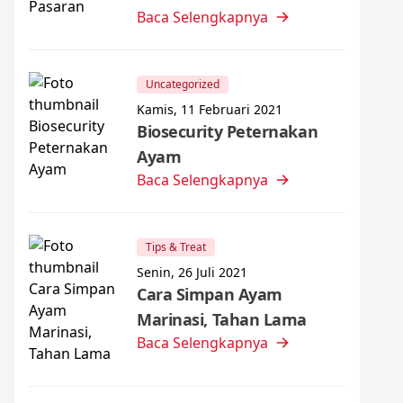
Baca Selengkapnya
Uncategorized
Kamis, 11 Februari 2021
Biosecurity Peternakan
Ayam
Baca Selengkapnya
Tips & Treat
Senin, 26 Juli 2021
Cara Simpan Ayam
Marinasi, Tahan Lama
Baca Selengkapnya