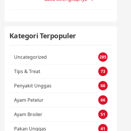
Kategori Terpopuler
Uncategorized
285
Tips & Treat
73
Penyakit Unggas
66
Ayam Petelur
66
Ayam Broiler
51
Pakan Unggas
41