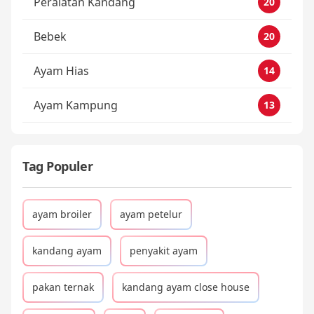
Peralatan Kandang
20
Bebek
20
Ayam Hias
14
Ayam Kampung
13
Tag Populer
ayam broiler
ayam petelur
kandang ayam
penyakit ayam
pakan ternak
kandang ayam close house