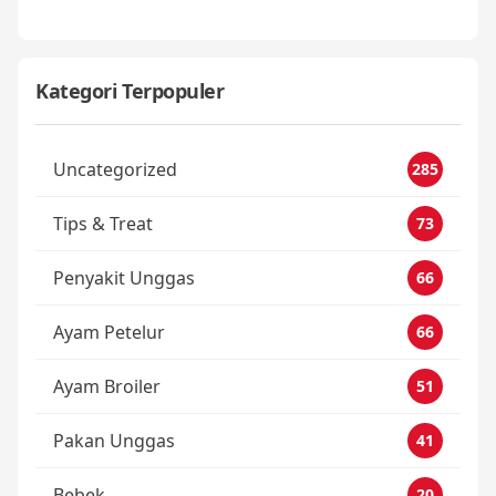
Kategori Terpopuler
Uncategorized
285
Tips & Treat
73
Penyakit Unggas
66
Ayam Petelur
66
Ayam Broiler
51
Pakan Unggas
41
Bebek
20