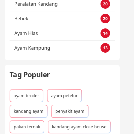
Peralatan Kandang
20
Bebek
20
Ayam Hias
14
Ayam Kampung
13
Tag Populer
ayam broiler
ayam petelur
kandang ayam
penyakit ayam
pakan ternak
kandang ayam close house