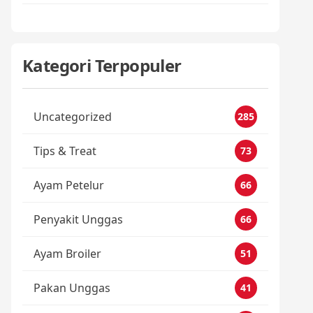
Kategori Terpopuler
Uncategorized
285
Tips & Treat
73
Ayam Petelur
66
Penyakit Unggas
66
Ayam Broiler
51
Pakan Unggas
41