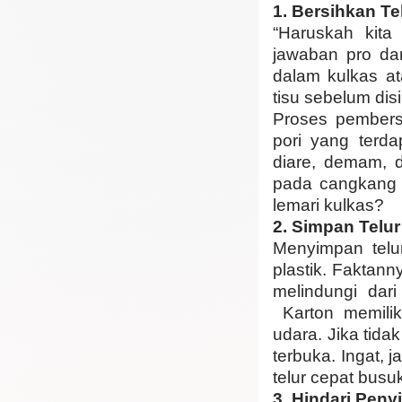
1.
Bersihkan Te
“Haruskah kita
jawaban pro dan
dalam kulkas at
tisu sebelum di
Proses pembersi
pori yang terd
diare, demam, 
pada cangkang t
lemari kulkas?
2.
Simpan Telur
Menyimpan telur
plastik. Faktann
melindungi dar
Karton memiliki
udara. Jika tid
terbuka. Ingat, 
telur cepat busu
3.
Hindari Peny