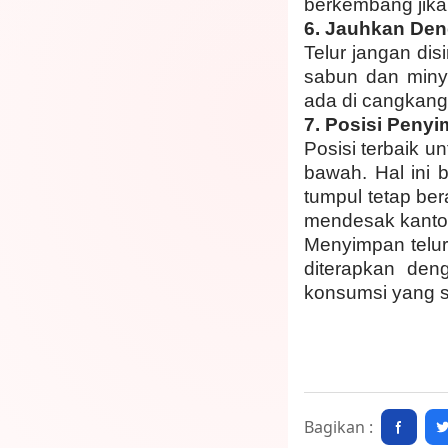
berkembang jika
6.
Jauhkan Den
Telur jangan dis
sabun dan minya
ada di cangkang 
7.
Posisi Penyi
Posisi terbaik u
bawah. Hal ini 
tumpul tetap ber
mendesak kanton
Menyimpan telur
diterapkan den
konsumsi yang 
Bagikan :