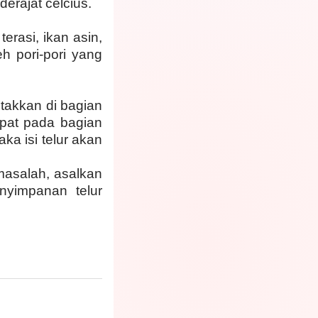
erajat celcius.
erasi, ikan asin,
h pori-pori yang
etakkan di bagian
apat pada bagian
ka isi telur akan
masalah, asalkan
nyimpanan telur