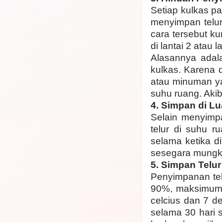
Setiap kulkas p
menyimpan telur 
cara tersebut ku
di lantai 2 atau 
Alasannya adala
kulkas. Karena d
atau minuman ya
suhu ruang. Akiba
4.
Simpan di Lu
Selain menyimp
telur di suhu r
selama ketika d
sesegara mungki
5.
Simpan Telu
Penyimpanan te
90%, maksimum s
celcius dan 7 
selama 30 hari s