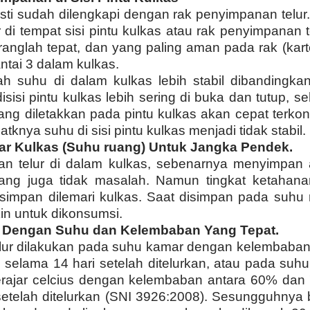
asti sudah dilengkapi dengan rak penyimpanan telur
di tempat sisi pintu kulkas atau rak penyimpanan te
ranglah tepat, dan yang paling aman pada rak (kart
lantai 3 dalam kulkas.
h suhu di dalam kulkas lebih stabil dibandingkan
isisi pintu kulkas lebih sering di buka dan tutup,
ng diletakkan pada pintu kulkas akan cepat terko
tknya suhu di sisi pintu kulkas menjadi tidak stabil.
ar Kulkas (Suhu ruang) Untuk Jangka Pendek.
an telur di dalam kulkas, sebenarnya menyimpan 
uang juga tidak masalah. Namun tingkat ketahan
isimpan dilemari kulkas. Saat disimpan pada suhu
n untuk dikonsumsi.
r Dengan Suhu dan Kelembaban Yang Tepat.
lur dilakukan pada suhu kamar dengan kelembaban
elama 14 hari setelah ditelurkan, atau pada suhu 
derajar celcius dengan kelembaban antara 60% da
etelah ditelurkan (SNI 3926:2008). Sesungguhnya b