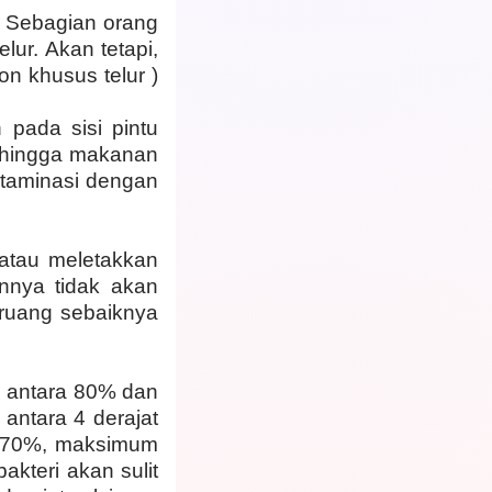
. Sebagian orang
lur. Akan tetapi,
on khusus telur )
 pada sisi pintu
 sehingga makanan
ntaminasi dengan
atau meletakkan
annya tidak akan
 ruang sebaiknya
 antara 80% dan
antara 4 derajat
n 70%, maksimum
akteri akan sulit