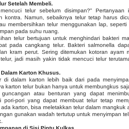
lur Setelah Membeli.
 mencuci telur sebelum disimpan?” Pertanyaan 
 kontra. Namun, sebaiknya telur tetap harus dicu
au membersihkan telur menggunakan lap, seperti 
simpan pada suhu ruang.
han telur bertujuan untuk menghindari bakteri ma
apat pada cangkang telur. Bakteri salmonella da
dan kram perut. Sering ditemukan kotoran ayam
elur, jadi masih yakin tidak mencuci telur teruta
 Dalam Karton Khusus.
 di dalam karton lebih baik dari pada menyimpa
ya karton telur bukan hanya untuk membungkus saja
i guncangan atau benturan yang dapat menimbu
 pori-pori yang dapat membuat telur tetap memp
ak ada karton, bisa meletakkan telur dalam mangkuk
jangan gunakan wadah tertutup untuk menyimpan telur
k.
impanan di Sisi Pintu Kulkas