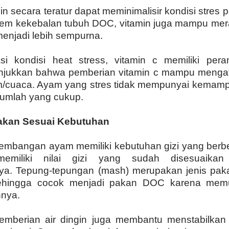
n secara teratur dapat meminimalisir kondisi stres
tem kekebalan tubuh DOC, vitamin juga mampu me
njadi lebih sempurna.
i kondisi heat stress, vitamin c memiliki pera
njukkan bahwa pemberian vitamin c mampu mengata
klim/cuaca. Ayam yang stres tidak mempunyai kemam
 jumlah yang cukup.
akan Sesuai Kebutuhan
kembangan ayam memiliki kebutuhan gizi yang berb
memiliki nilai gizi yang sudah disesuaika
a. Tepung-tepungan (mash) merupakan jenis paka
 sehingga cocok menjadi pakan DOC karena mem
nya.
pemberian air dingin juga membantu menstabilka