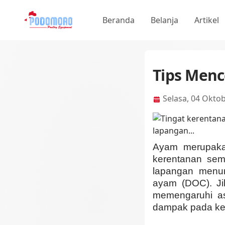
Beranda
Belanja
Artikel
Tips Menc
Selasa, 04 Okto
Ayam merupakan
kerentanan sem
lapangan menun
ayam (DOC). Ji
memengaruhi as
dampak pada keu