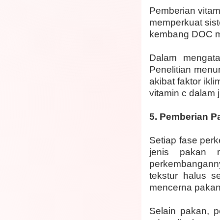
Pemberian vitami
memperkuat sis
kembang DOC me
Dalam mengatas
Penelitian menu
akibat faktor i
vitamin c dalam
5.
Pemberian P
Setiap fase per
jenis pakan 
perkembanganny
tekstur halus
mencerna pakan
Selain pakan, 