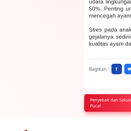
udara lingkunga
50%. Penting un
mencegah ayam s
Stres pada anak
gejalanya sedin
kualitas ayam d
Bagikan :
Penyebab dan Solus
Pucat