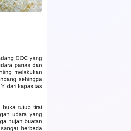
andang DOC yang
i udara panas dan
enting melakukan
andang sehingga
0% dari kapasitas
buka tutup tirai
ngan udara yang
gga hujan buatan
 sangat berbeda