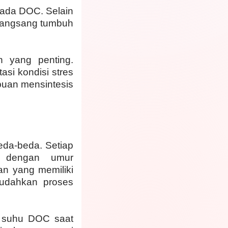
 pada DOC. Selain
rangsang tumbuh
n yang penting.
si kondisi stres
puan mensintesis
eda-beda. Setiap
n dengan umur
n yang memiliki
udahkan proses
n suhu DOC saat