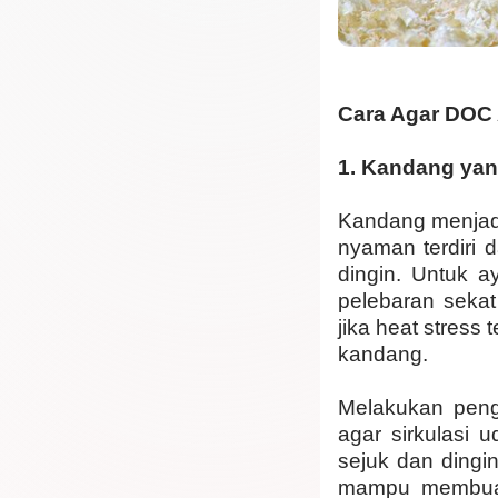
Cara Agar DOC 
1.
Kandang ya
Kandang menjad
nyaman terdiri d
dingin. Untuk a
pelebaran seka
jika heat stress
kandang.
Melakukan penga
agar sirkulasi
sejuk dan dingi
mampu membuat 