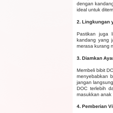
dengan kandang
ideal untuk dite
2.
Lingkungan 
Pastikan juga
kandang yang j
merasa kurang ny
3.
Diamkan Aya
Membeli bibit DO
menyebabkan bi
jangan langsun
DOC terlebih da
masukkan anak 
4.
Pemberian Vi