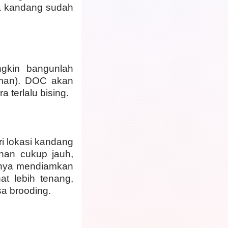
a kandang sudah
gkin bangunlah
iman). DOC akan
 terlalu bising.
ri lokasi kandang
nan cukup jauh,
knya mendiamkan
at lebih tenang,
a brooding.