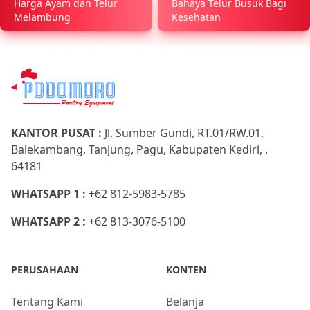
Harga Ayam dan Telur
Bahaya Telur Busuk Bagi
Melambung
Kesehatan
KANTOR PUSAT :
Jl. Sumber Gundi, RT.01/RW.01,
Balekambang, Tanjung, Pagu, Kabupaten Kediri, ,
64181
WHATSAPP 1 :
+62 812-5983-5785
WHATSAPP 2 :
+62 813-3076-5100
PERUSAHAAN
KONTEN
Tentang Kami
Belanja