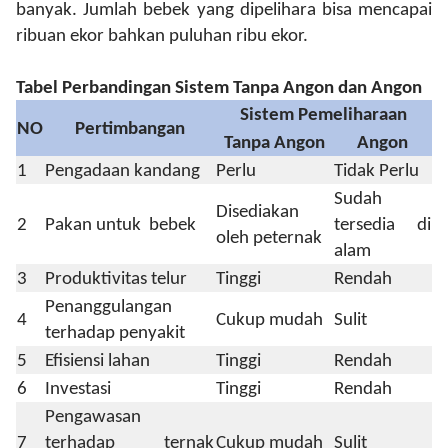
banyak.
Jumlah bebek yang dipelihara bisa mencapai
ribuan ekor bahkan puluhan ribu ekor.
Tabel
Perbandingan Sistem Tanpa Angon dan Angon
Sistem Pemeliharaan
NO
Pertimbangan
Tanpa Angon
Angon
1
Pengadaan kandang
Perlu
Tidak Perlu
Sudah
Disediakan
2
Pakan untuk bebek
tersedia di
oleh peternak
alam
3
Produktivitas telur
Tinggi
Rendah
Penanggulangan
4
Cukup mudah
Sulit
terhadap penyakit
5
Efisiensi lahan
Tinggi
Rendah
6
Investasi
Tinggi
Rendah
Pengawasan
7
terhadap ternak
Cukup mudah
Sulit