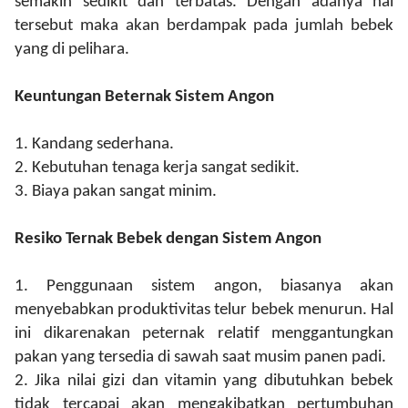
semakin sedikit dan terbatas.
Dengan adanya hal
tersebut maka akan berdampak pada jumlah bebek
yang di pelihara.
Keuntungan
Beternak
Sistem Angon
1.
Kandang sederhana
.
2.
Kebutuhan tenaga kerja sangat sedikit
.
3.
Biaya pakan
sangat minim.
Resiko Ternak Bebek dengan Sistem Angon
1.
Penggunaan sistem angon,
biasanya akan
menyebabkan produktivitas telur bebek menurun. Hal
ini dikarenakan peternak relatif meng
g
antungkan
pakan yang tersedia di sawah saat musim panen padi.
2.
Jika nilai gizi dan vitamin yang dibutuhkan bebek
tidak tercapai akan mengakibatkan pertumbuhan