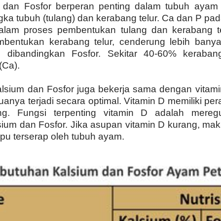
 dan Fosfor berperan penting dalam tubuh ayam 
ka tubuh (tulang) dan kerabang telur. Ca dan P pa
alam proses pembentukan tulang dan kerabang te
mbentukan kerabang telur, cenderung lebih ban
m dibandingkan Fosfor. Sekitar 40-60% kerabang
(Ca).
alsium dan Fosfor juga bekerja sama dengan vitami
nya terjadi secara optimal. Vitamin D memiliki pe
ng. Fungsi terpenting vitamin D adalah meregu
ium dan Fosfor. Jika asupan vitamin D kurang, mak
u terserap oleh tubuh ayam.