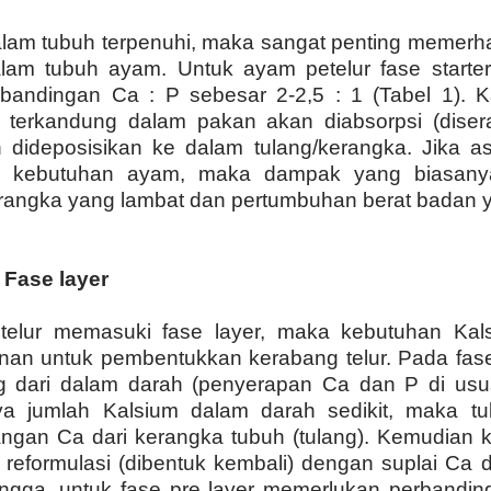
 dalam tubuh terpenuhi, maka sangat penting memerh
lam tubuh ayam. Untuk ayam petelur fase starter
bandingan Ca : P sebesar 2-2,5 : 1 (Tabel 1). K
 terkandung dalam pakan akan diabsorpsi (diser
 dideposisikan ke dalam tulang/kerangka. Jika 
i kebutuhan ayam, maka dampak yang biasanya 
angka yang lambat dan pertumbuhan berat badan 
 Fase layer
telur memasuki fase layer, maka kebutuhan Kal
an untuk pembentukkan kerabang telur. Pada fas
g dari dalam darah (penyerapan Ca dan P di usu
lnya jumlah Kalsium dalam darah sedikit, maka 
gan Ca dari kerangka tubuh (tulang). Kemudian k
i reformulasi (dibentuk kembali) dengan suplai Ca 
ingga, untuk fase pre layer memerlukan perbandi