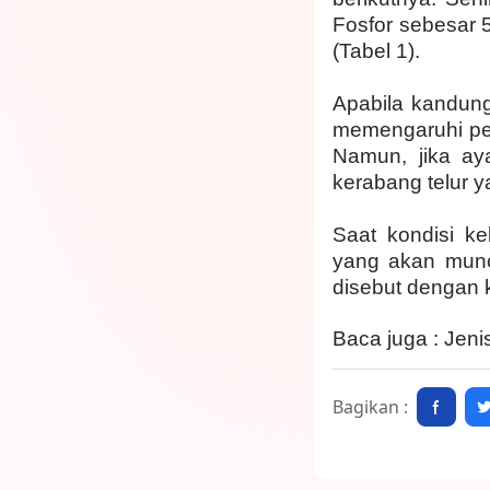
Fosfor sebesar 5
(Tabel 1).
Apabila kandun
memengaruhi pen
Namun, jika a
kerabang telur ya
Saat kondisi ke
yang akan munc
disebut dengan 
Baca juga :
Jeni
Bagikan :