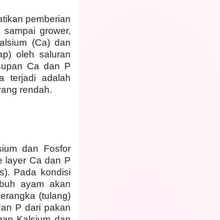
atikan pemberian
 sampai grower,
alsium (Ca) dan
ap) oleh saluran
asupan Ca dan P
terjadi adalah
yang rendah.
sium dan Fosfor
e layer Ca dan P
s). Pada kondisi
tubuh ayam akan
erangka (tulang)
dan P dari pakan
ngan Kalsium dan