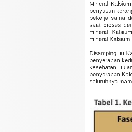
Mineral Kalsium
penyusun kerang
bekerja sama d
saat proses pe
mineral Kalsiu
mineral Kalsium 
Disamping itu K
penyerapan kedua
kesehatan tula
penyerapan Kals
seluruhnya mamp