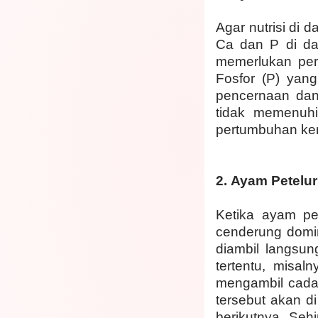
Agar nutrisi di
Ca dan P di da
memerlukan per
Fosfor (P) yang
pencernaan dan
tidak memenuh
pertumbuhan ker
2. Ayam Petelur
Ketika ayam pe
cenderung domin
diambil langsun
tertentu, misa
mengambil cadan
tersebut akan d
berikutnya. Seh