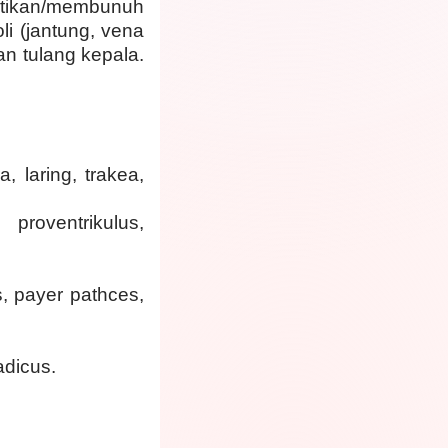
atikan/membunuh
i (jantung, vena
n tulang kepala.
 laring, trakea,
roventrikulus,
s, payer pathces,
adicus.