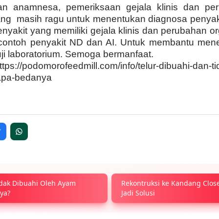
kan anamnesa, pemeriksaan gejala klinis dan per
ang masih ragu untuk menentukan diagnosa penyakit
nyakit yang memiliki gejala klinis dan perubahan o
contoh penyakit ND dan AI. Untuk membantu mene
uji laboratorium. Semoga bermanfaat.
ttps://podomorofeedmill.com/info/telur-dibuahi-dan-ti
apa-bedanya
idak Dibuahi Oleh Ayam
Rekontruksi ke Kandang Clo
ya?
Jadi Solusi