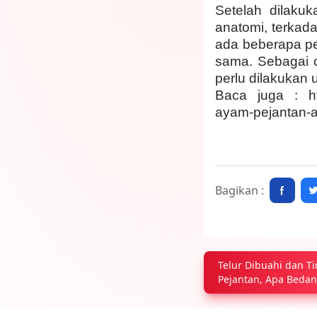
Setelah dilaku
anatomi, terkad
ada beberapa pe
sama. Sebagai 
perlu dilakukan 
Baca juga :
h
ayam-pejantan-
Bagikan :
Telur Dibuahi dan T
Pejantan, Apa Bedan