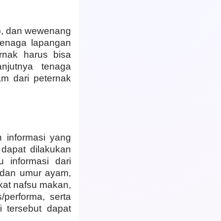
b, dan wewenang
 tenaga lapangan
rnak harus bisa
njutnya tenaga
am dari peternak
n informasi yang
dapat dilakukan
 informasi dari
s dan umur ayam,
gkat nafsu makan,
/performa, serta
si tersebut dapat