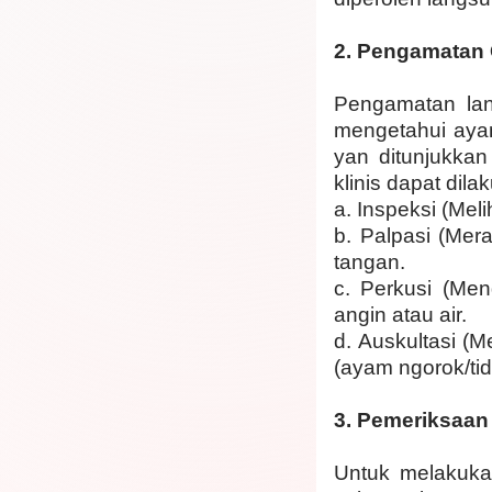
2.
Pengamatan G
Pengamatan lan
mengetahui ayam
yan ditunjukkan
klinis dapat dil
a.
Inspeksi (Meli
b.
Palpasi (Mer
tangan.
c.
Perkusi (Men
angin atau air.
d.
Auskultasi (
(ayam ngorok/tid
3.
Pemeriksaan 
Untuk melakuka