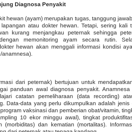
ujung Diagnosa Penyakit
kit hewan (ayam) merupakan tugas, tanggung jawa
lapangan atau dokter hewan. Tetapi, sering kali
wan kurang menjangkau peternak sehingga pete
 dengan memonitoring ayam secara rutin. Sela
okter hewan akan menggali informasi kondisi ay
ng/anamnesa).
masi dari peternak) bertujuan untuk mendapatka
gai panduan awal diagnosa penyakit. Anamnesa 
jari catatan pemeliharaan (data recording) atau
. Data-data yang perlu dikumpulkan adalah jeni
 program vaksinasi dan pemberian obat/vitamin, tin
mpling 10 ekor minggu awal), tingkat produktifitas
n (morbiditas) dan kematian (mortalitas). Informa
ung dari peternak atau tenaga kandang.