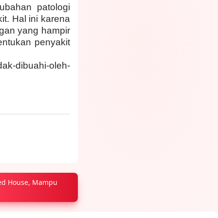
ubahan patologi
. Hal ini karena
rgan yang hampir
ntukan penyakit
dak-dibuahi-oleh-
sed House, Mampu