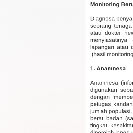
Monitoring Ber
Diagnosa penya
seorang tenaga 
atau dokter he
menyiasatinya
lapangan atau d
(hasil monitori
1.
Anamnesa
Anamnesa (infor
digunakan seba
dengan mempela
petugas kandang
jumlah populasi,
berat badan (sa
tingkat kesakita
diperoleh langs