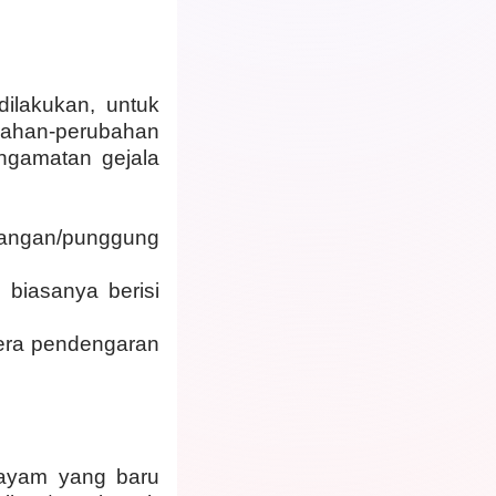
ilakukan, untuk
ubahan-perubahan
engamatan gejala
tangan/punggung
biasanya berisi
era pendengaran
 ayam yang baru