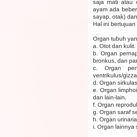
saja mati atau
ayam ada bebera
sayap, otak) da
Hal ini bertujua
Organ tubuh yang
a.
Otot dan kulit.
b.
Organ pernapa
bronkus, dan par
c.
Organ penc
ventrikulus/gizz
d.
Organ sirkulas
e.
Organ limphoi
dan lain-lain.
f.
Organ reproduk
g.
Organ saraf se
h.
Organ urinaria
i.
Organ lainnya 