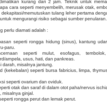
 dimatikan kurang dari 2 jam. Teknik untuk mem
pa cara seperti menyembelih, merusak otak, embol
n dekapitasi/memutuskan tulang leher pertama denga
n untuk mengurangi risiko sebagai sumber penularan.
 perlu diamati adalah :
san seperti rongga hidung (sinus), kantung udara,
u-paru.
ernaan seperti mulut, esofagus, tembolok, p
ard/ampela, usus, hati, dan pankreas.
i darah, misalnya jantung.
d (kekebalan) seperti bursa fabricius, limpa, thymu
si seperti ovarium dan oviduk.
perti otak dan saraf di dalam otot paha/nervus ischi
, misalnya ginjal.
seperti rongga perut dan lemak perut.