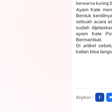
berwarna kuning
Ayam Kate menja
Bentuk kerdiln
sebuah acara a
sudah dijelaska
ayam Kate Pu
Bermanfaat.
Di artikel seb
kalian bisa lang
Bagikan :