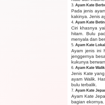
3.
Ayam Kate Berbu
Pada jenis ayam
kakinya. Jenis a
4.
Ayam Kate Beti
Ciri khasnya ya
hitam. Bulu pa
menyala dan ber
5.
Ayam Kate Loka
Ayam jenis ini
jenggernya bes
kukunya berwarn
6.
Ayam Kate Walik
Jenis Kate yang
ayam Walik. Has
bulu terbalik.
7.
Ayam Kate Jepa
Ayam Kate Jepan
bagian ekornya.