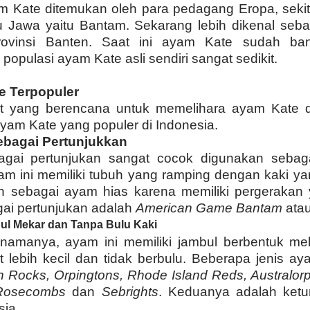
m Kate ditemukan oleh para pedagang Eropa, sekit
 Jawa yaitu Bantam. Sekarang lebih dikenal seb
rovinsi Banten. Saat ini ayam Kate sudah ba
 populasi ayam Kate asli sendiri sangat sedikit.
te
Terpopuler
t yang berencana untuk memelihara ayam Kate di
yam Kate yang populer di Indonesia.
bagai Pertunjukkan
gai pertunjukan sangat cocok digunakan sebag
am ini memiliki tubuh yang ramping dengan kaki ya
 sebagai ayam hias karena memiliki pergerakan y
ai pertunjukan adalah
American Game Bantam
ata
l Mekar dan Tanpa Bulu Kaki
namanya, ayam ini memiliki jambul berbentuk mek
t lebih kecil dan tidak berbulu. Beberapa jenis a
 Rocks, Orpingtons, Rhode Island Reds, Australor
Rosecombs
dan
Sebrights
. Keduanya adalah ketu
sia.