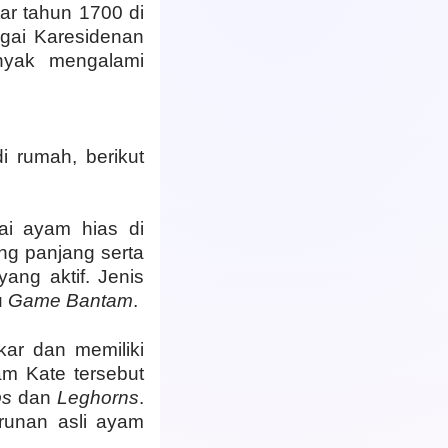
ar tahun 1700 di
agai Karesidenan
nyak mengalami
 rumah, berikut
ai ayam hias di
ng panjang serta
ang aktif. Jenis
u
Game Bantam
.
ar dan memiliki
yam Kate tersebut
ps
dan
Leghorns
.
runan asli ayam