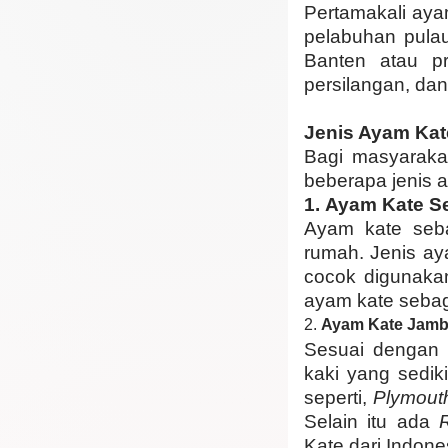
Pertamakali aya
pelabuhan pulau
Banten atau p
persilangan, dan
Jenis Ayam Ka
Bagi masyaraka
beberapa jenis a
1.
Ayam Kate Se
Ayam kate seba
rumah. Jenis ay
cocok digunakan
ayam kate sebag
2.
Ayam Kate Jambu
Sesuai dengan 
kaki yang sediki
seperti,
Plymouth
Selain itu ada
Kate dari Indone