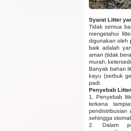
Syarat Litter y
Tidak semua bah
mengetahui litt
digunakan oleh 
baik adalah ya
aman (tidak ber
murah, ketersedi
Banyak bahan lit
kayu (serbuk ge
padi.
Penyebab Litte
1.
Penyebab lit
terkena tampi
pendistribusian
sehingga otomati
2.
Dalam pe