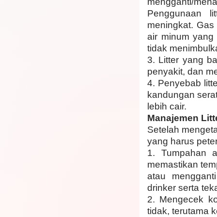
mengganti/mena
Penggunaan li
meningkat. Gas a
air minum yang
tidak menimbulk
3.
Litter yang 
penyakit, dan m
4.
Penyebab litte
kandungan serat
lebih cair.
Manajemen Litt
Setelah mengeta
yang harus peter
1.
Tumpahan ai
memastikan tempa
atau mengganti
drinker serta tek
2.
Mengecek ko
tidak, terutama 