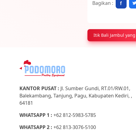
Bagikan :
Itik Bali Jambul ya
KANTOR PUSAT :
Jl. Sumber Gundi, RT.01/RW.01,
Balekambang, Tanjung, Pagu, Kabupaten Kediri, ,
64181
WHATSAPP 1 :
+62 812-5983-5785
WHATSAPP 2 :
+62 813-3076-5100