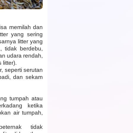
bisa memilah dan
tter yang sering
rnya litter yang
 tidak berdebu,
an udara rendah,
itter).
, seperti serutan
 padi, dan sekam
ang tumpah atau
rkadang ketika
bkan air tumpah,
eternak tidak