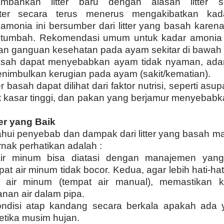
mbahkan litter baru dengan alasan litter su
tter secara terus menerus mengakibatkan ka
monia ini bersumber dari litter yang basah karena
 tumbah. Rekomendasi umum untuk kadar amoni
an ganguan kesehatan pada ayam sekitar di bawah
basah dapat menyebabkan ayam tidak nyaman, adan
enimbulkan kerugian pada ayam (sakit/kematian).
r basah dapat dilihat dari faktor nutrisi, seperti asup
 kasar tinggi, dan pakan yang berjamur menyebabk
er yang Baik
hui penyebab dan dampak dari litter yang basah m
nak perhatikan adalah :
r minum bisa diatasi dengan manajemen yang 
t air minum tidak bocor. Kedua, agar lebih hati-hati
 air minum (tempat air manual), memastikan ke
anan air dalam pipa.
ndisi atap kandang secara berkala apakah ada 
ketika musim hujan.