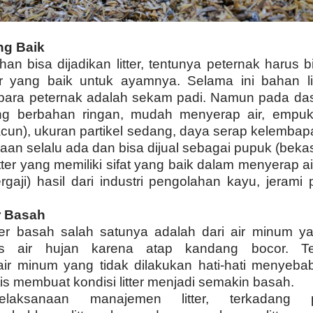
ang Baik
an bisa dijadikan litter, tentunya peternak harus 
er yang baik untuk ayamnya. Selama ini bahan li
para peternak adalah sekam padi. Namun pada dasa
ng berbahan ringan, mudah menyerap air, empuk,
acun), ukuran partikel sedang, daya serap kelembap
aan selalu ada dan bisa dijual sebagai pupuk (bekas l
ter yang memiliki sifat yang baik dalam menyerap air
rgaji) hasil dari industri pengolahan kayu, jerami
r Basah
ter basah salah satunya adalah dari air minum y
as air hujan karena atap kandang bocor. Te
 air minum yang tidak dilakukan hati-hati menyeba
s membuat kondisi litter menjadi semakin basah.
laksanaan manajemen litter, terkadang p