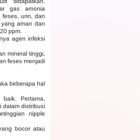
lit didapatkan.
dar gas amonia
 feses, urin, dan
a yang aman dan
 20 ppm.
ya agen infeksi
an mineral tinggi,
an feses menjadi
aka beberapa hal
baik. Pertama,
 dalam distribusi
tinggian nipple
yang bocor atau