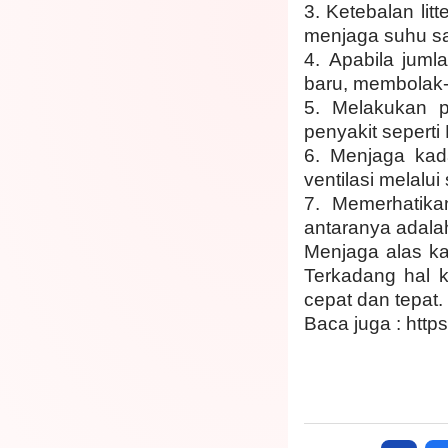
3.
Ketebalan litt
menjaga suhu sa
4.
Apabila juml
baru, membolak-
5.
Melakukan p
penyakit seperti 
6.
Menjaga kada
ventilasi melalui 
7.
Memerhatika
antaranya adalah
Menjaga alas ka
Terkadang hal k
cepat dan tepat
Baca juga :
http