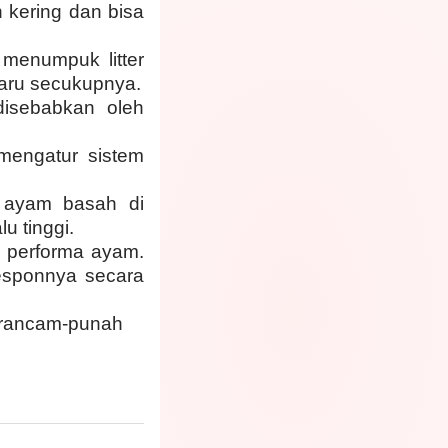
h kering dan bisa
 menumpuk litter
baru secukupnya.
disebabkan oleh
 mengatur sistem
n ayam basah di
u tinggi.
r performa ayam.
responnya secara
-terancam-punah