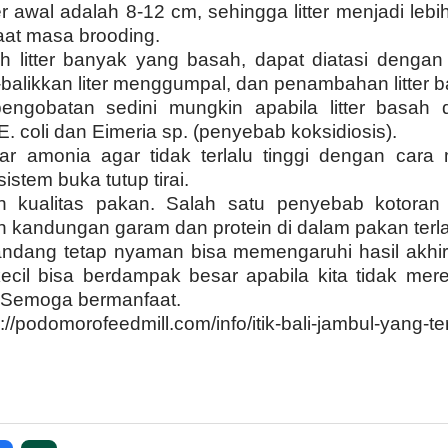
er awal adalah 8-12 cm, sehingga litter menjadi lebi
at masa brooding.
ah litter banyak yang basah, dapat diatasi dengan
balikkan liter menggumpal, dan penambahan litter 
engobatan sedini mungkin apabila litter basah 
E. coli dan Eimeria sp. (penyebab koksidiosis).
r amonia agar tidak terlalu tinggi dengan cara
sistem buka tutup tirai.
n kualitas pakan. Salah satu penyebab kotora
 kandungan garam dan protein di dalam pakan terlal
ndang tetap nyaman bisa memengaruhi hasil akhi
ecil bisa berdampak besar apabila kita tidak me
. Semoga bermanfaat.
s://podomorofeedmill.com/info/itik-bali-jambul-yang