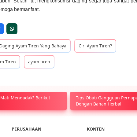
tubuh. Selain itu, mengkonsumsi daging segar juga sangat pe
emoga bermanfaat.
Daging Ayam Tiren Yang Bahaya
Ciri Ayam Tiren?
m Tiren
ayam tiren
Mati Mendadak? Berikut
Tips Obati Gangguan Perna
Dengan Bahan Herbal
PERUSAHAAN
KONTEN