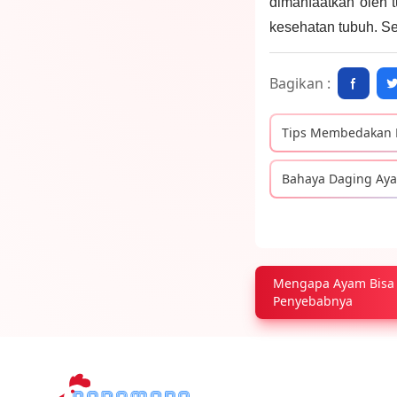
dimanfaatkan oleh 
kesehatan tubuh. S
Bagikan :
Tips Membedakan 
Bahaya Daging Aya
Mengapa Ayam Bisa 
Penyebabnya