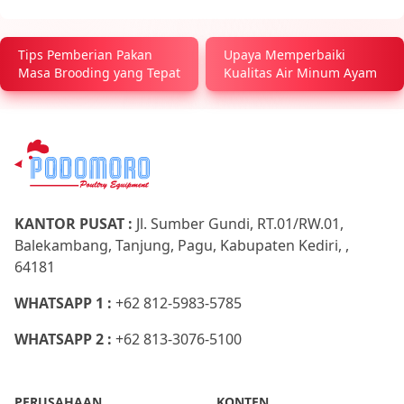
Tips Pemberian Pakan
Upaya Memperbaiki
Masa Brooding yang Tepat
Kualitas Air Minum Ayam
KANTOR PUSAT :
Jl. Sumber Gundi, RT.01/RW.01,
Balekambang, Tanjung, Pagu, Kabupaten Kediri, ,
64181
WHATSAPP 1 :
+62 812-5983-5785
WHATSAPP 2 :
+62 813-3076-5100
PERUSAHAAN
KONTEN