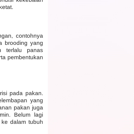
ketat.
ngan, contohnya
a brooding yang
 terlalu panas
rta pembentukan
isi pada pakan.
kelembapan yang
panan pakan juga
min. Belum lagi
 ke dalam tubuh