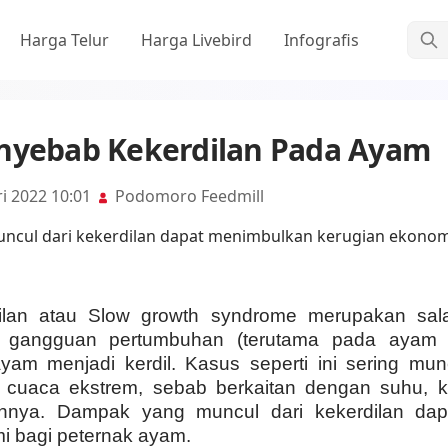
Cari
Harga Telur
Harga Livebird
Infografis
nyebab Kekerdilan Pada Ayam
ri 2022 10:01
Podomoro Feedmill
ilan atau Slow growth syndrome merupakan sal
i gangguan pertumbuhan (terutama pada ayam 
am menjadi kerdil. Kasus seperti ini sering mu
t cuaca ekstrem, sebab berkaitan dengan suhu, 
ainnya. Dampak yang muncul dari kekerdilan da
i bagi peternak ayam.