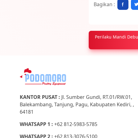
Bagikan :
Perilaku Mandi Deb
KANTOR PUSAT :
Jl. Sumber Gundi, RT.01/RW.01,
Balekambang, Tanjung, Pagu, Kabupaten Kediri, ,
64181
WHATSAPP 1 :
+62 812-5983-5785
WHATSAPP 2 :
+62 813-3076-5100