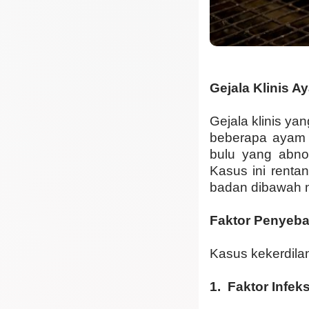
Gejala Klinis A
Gejala klinis ya
beberapa ayam 
bulu yang abnor
Kasus ini rent
badan dibawah 
Faktor Penyeba
Kasus kekerdila
1. Faktor Infek