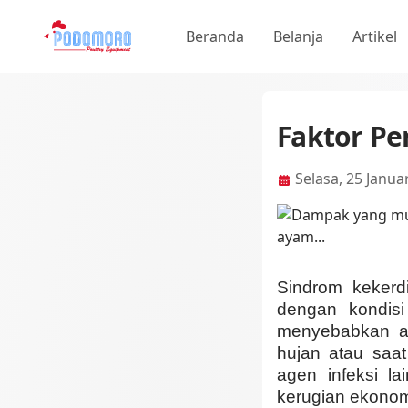
Beranda
Belanja
Artikel
Faktor Pe
Selasa, 25 Janua
Sindrom kekerd
dengan kondis
menyebabkan ay
hujan atau saa
agen infeksi l
kerugian ekonom