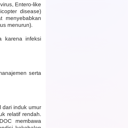
irus, Entero-like
icopter disease)
pat menyebabkan
usus menurun).
 karena infeksi
 manajemen serta
l dari induk umur
 relatif rendah.
ka DOC membawa
ndisi kekebalan