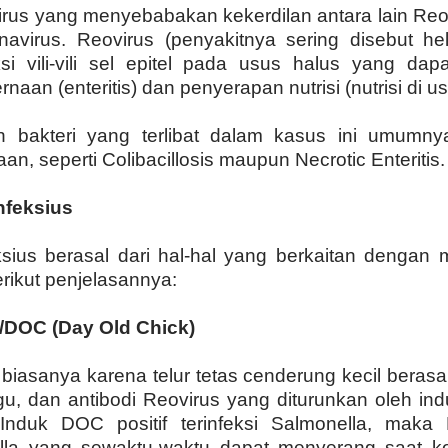
irus yang menyebabakan kekerdilan antara lain Reov
rnavirus. Reovirus (penyakitnya sering disebut hel
si vili-vili sel epitel pada usus halus yang da
aan (enteritis) dan penyerapan nutrisi (nutrisi di 
 bakteri yang terlibat dalam kasus ini umumnya
an, seperti Colibacillosis maupun Necrotic Enteritis.
nfeksius
ksius berasal dari hal-hal yang berkaitan dengan
rikut penjelasannya:
it/DOC (Day Old Chick)
biasanya karena telur tetas cenderung kecil berasa
, dan antibodi Reovirus yang diturunkan oleh induk
 Induk DOC positif terinfeksi Salmonella, ma
ella yang sewaktu-waktu dapat menyerang saat ko