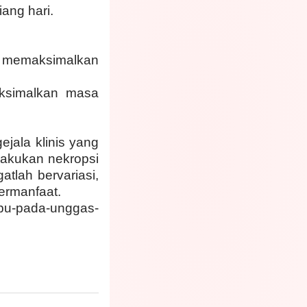
ang hari.
 memaksimalkan
aksimalkan masa
ejala klinis yang
lakukan nekropsi
tlah bervariasi,
ermanfaat.
ebu-pada-unggas-