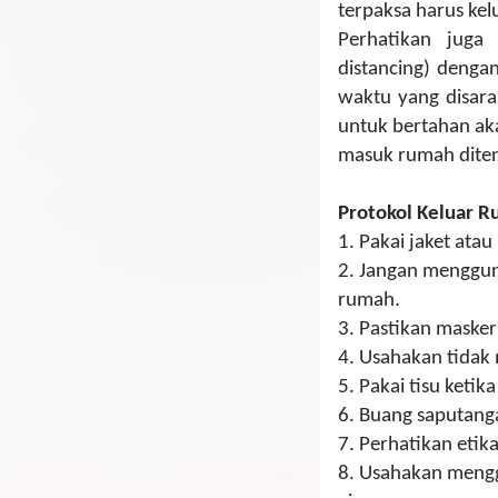
terpaksa harus kel
Perhatikan juga 
distancing) dengan
waktu yang disara
untuk bertahan aka
masuk rumah diten
Protokol Keluar 
1.
Pakai jaket atau
2.
J
angan menggunak
rumah.
3.
Pastikan masker
4.
Usahakan tidak 
5.
Pakai tisu keti
6.
Buang saputanga
7.
Perhatikan etika
8.
Usahakan menggu