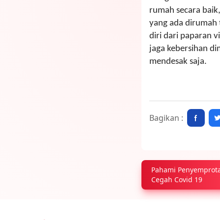
rumah secara baik
yang ada dirumah 
diri dari paparan v
jaga kebersihan d
mendesak saja.
Bagikan :
Pahami Penyemprotan
Cegah Covid 19