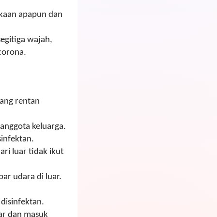
ukaan apapun dan
egitiga wajah,
corona.
yang rentan
anggota keluarga.
sinfektan.
i luar tidak ikut
ar udara di luar.
disinfektan.
uar dan masuk