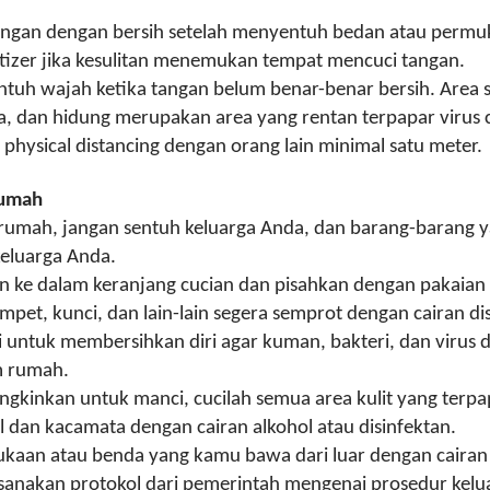
tangan dengan bersih setelah menyentuh bedan atau perm
tizer jika kesulitan menemukan tempat mencuci tangan.
tuh wajah ketika tangan belum benar-benar bersih. Area s
a, dan hidung merupakan area yang rentan terpapar virus 
physical distancing
dengan orang lain minimal satu meter.
Rumah
rumah, jangan sentuh keluarga Anda, dan barang-barang 
keluarga Anda.
 ke dalam keranjang cucian dan pisahkan dengan pakaian 
mpet, kunci, dan lain-lain segera semprot dengan cairan di
untuk membersihkan diri agar kuman, bakteri, dan virus dar
m rumah.
gkinkan untuk manci, cucilah semua area kulit yang terpap
l dan kacamata dengan cairan alkohol atau disinfektan.
kaan atau benda yang kamu bawa dari luar dengan cairan 
sanakan protokol dari pemerintah mengenai prosedur kel