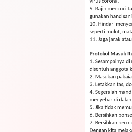
virus corona.
9.
Rajin mencuci 
gunakan hand sani
10.
Hindari menyen
seperti mulut, mat
11.
Jaga jarak atau
Protokol Masuk 
1.
Sesampainya di 
disentuh anggota 
2.
Masukan pakaian
3.
Letakkan tas, do
4.
Segeralah mandi 
menyebar di dala
5.
Jika tidak memun
6.
Bersihkan ponse
7.
Bersihkan permu
Dengan kita melak