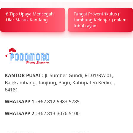
8 Tips Upaya Mencegah
Fungsi Proventrikulus (
Ular Masuk Kandang
Lambung Kelenjar ) dalam
tubuh ayam
KANTOR PUSAT :
Jl. Sumber Gundi, RT.01/RW.01,
Balekambang, Tanjung, Pagu, Kabupaten Kediri, ,
64181
WHATSAPP 1 :
+62 812-5983-5785
WHATSAPP 2 :
+62 813-3076-5100