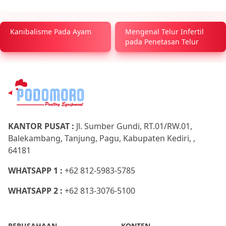
Kanibalisme Pada Ayam
Mengenal Telur Infertil
pada Penetasan Telur
KANTOR PUSAT :
Jl. Sumber Gundi, RT.01/RW.01,
Balekambang, Tanjung, Pagu, Kabupaten Kediri, ,
64181
WHATSAPP 1 :
+62 812-5983-5785
WHATSAPP 2 :
+62 813-3076-5100
PERUSAHAAN
KONTEN