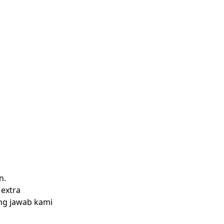
n.
 extra
ng jawab kami