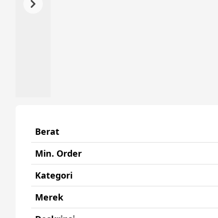
Previous
Next
Berat
Min. Order
Kategori
Merek