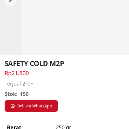
Previous
Next
SAFETY COLD M2P
Rp21.800
Terjual 2rb+
Stok:
150
Beli via WhatsApp
Berat
250 gr