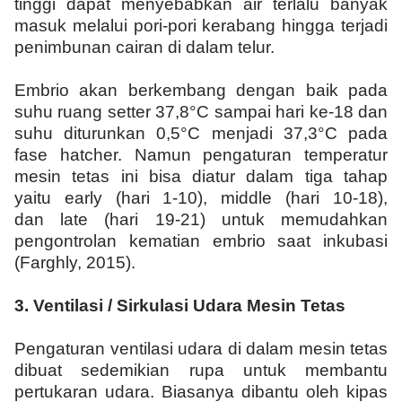
tinggi dapat menyebabkan air terlalu banyak
masuk melalui pori-pori kerabang hingga terjadi
penimbunan cairan di dalam telur.
Embrio akan berkembang dengan baik pada
suhu ruang setter 37,8°C sampai hari ke-18 dan
suhu diturunkan 0,5°C menjadi 37,3°C pada
fase hatcher. Namun pengaturan temperatur
mesin tetas ini bisa diatur dalam tiga tahap
yaitu early (hari 1-10), middle (hari 10-18),
dan late (hari 19-21) untuk memudahkan
pengontrolan kematian embrio saat inkubasi
(Farghly, 2015).
3.
Ventilasi
/ S
irkulasi
U
dara
M
esin
T
etas
Pengaturan ventilasi udara di dalam mesin tetas
dibuat sedemikian rupa untuk membantu
pertukaran udara. Biasanya dibantu oleh kipas