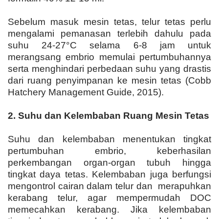
Sebelum masuk mesin tetas, telur tetas perlu
mengalami pemanasan terlebih dahulu pada
suhu 24-27°C selama 6-8 jam untuk
merangsang embrio memulai pertumbuhannya
serta menghindari perbedaan suhu yang drastis
dari ruang penyimpanan ke mesin tetas (Cobb
Hatchery Management Guide, 2015).
2.
Suhu dan
K
elemba
b
an
R
uang
M
esin
T
etas
Suhu dan kelembaban menentukan tingkat
pertumbuhan embrio, keberhasilan
perkembangan organ-organ tubuh hingga
tingkat daya tetas. Kelembaban juga berfungsi
mengontrol cairan dalam telur dan merapuhkan
kerabang telur, agar mempermudah DOC
memecahkan kerabang. Jika kelembaban