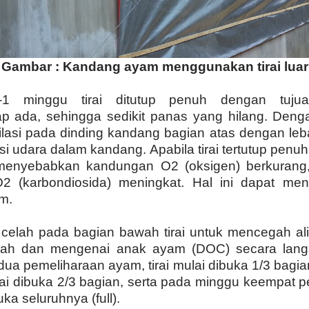
Gambar : Kandang ayam menggunakan tirai luar
1 minggu tirai ditutup penuh dengan tuju
tap ada, sehingga sedikit panas yang hilang. Denga
ntilasi pada dinding kandang bagian atas dengan le
asi udara dalam kandang. Apabila tirai tertutup penu
n menyebabkan kandungan O2 (oksigen) berkurang
 (karbondiosida) meningkat. Hal ini dapat me
m.
celah pada bagian bawah tirai untuk mencegah ali
wah dan mengenai anak ayam (DOC) secara lang
a pemeliharaan ayam, tirai mulai dibuka 1/3 bagia
rai dibuka 2/3 bagian, serta pada minggu keempat pe
ka seluruhnya (full).