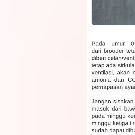
Pada umur 0-
dari brooder te
diberi celah/ve
tetap ada sirkul
ventilasi, aka
amonia dan CO2
pernapasan aya
Jangan sisakan 
masuk dari ba
pada minggu kedu
minggu ketiga ti
sudah dapat dibu