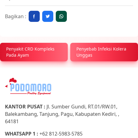
Bagikan :
Penyakit CRD Kompleks
Penyebab Infeksi Kolera
Pada Ayam
Unggas
KANTOR PUSAT :
Jl. Sumber Gundi, RT.01/RW.01,
Balekambang, Tanjung, Pagu, Kabupaten Kediri, ,
64181
WHATSAPP 1 :
+62 812-5983-5785