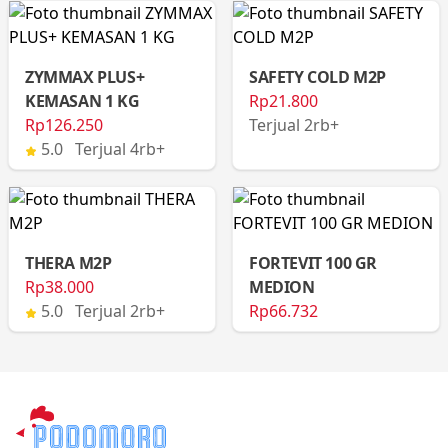
ZYMMAX PLUS+
SAFETY COLD M2P
KEMASAN 1 KG
Rp21.800
Rp126.250
Terjual 2rb+
5.0 Terjual 4rb+
THERA M2P
FORTEVIT 100 GR
Rp38.000
MEDION
5.0 Terjual 2rb+
Rp66.732