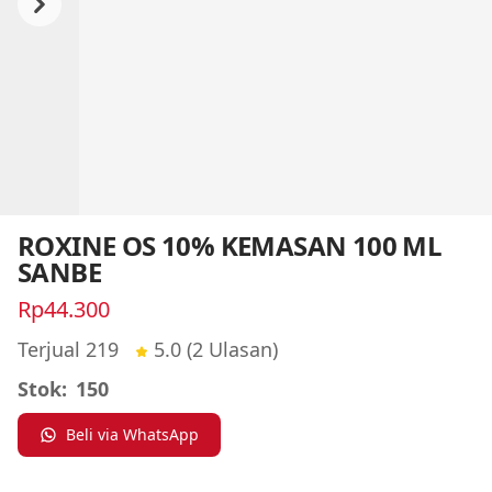
Previous
Next
ROXINE OS 10% KEMASAN 100 ML
SANBE
Rp44.300
Terjual 219
5.0
(2 Ulasan)
Stok:
150
Beli via WhatsApp