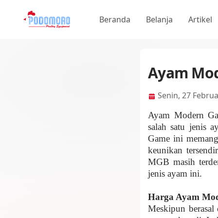
Beranda
Belanja
Artikel
Ayam Mod
Senin, 27 Februa
Ayam Modern Gam
salah satu jenis a
Game ini memang 
keunikan tersendi
MGB
masih
terd
jenis ayam ini.
Harga Ayam Mo
Meskipun berasal 