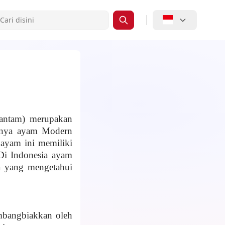
ntam) merupakan
anya
a
yam Modern
ayam ini memiliki
Di Indonesia ayam
a yang mengetahui
embangbia
k
kan oleh