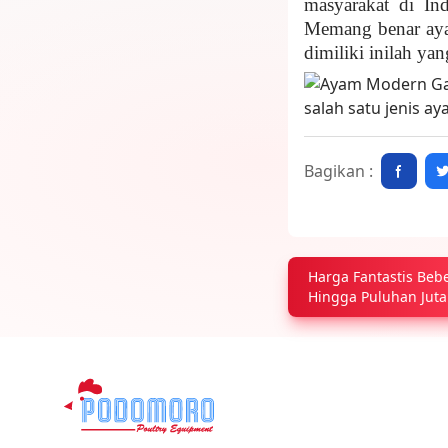
masyarakat di Ind
Memang benar ayam
dimiliki inilah ya
Bagikan :
Harga Fantastis Beb
Hingga Puluhan Juta