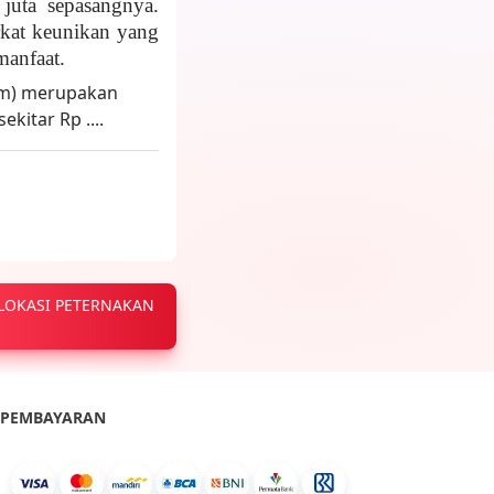
 j
u
t
a
sepasangnya.
rkat keunikan yang
manfaat.
 LOKASI PETERNAKAN
PEMBAYARAN