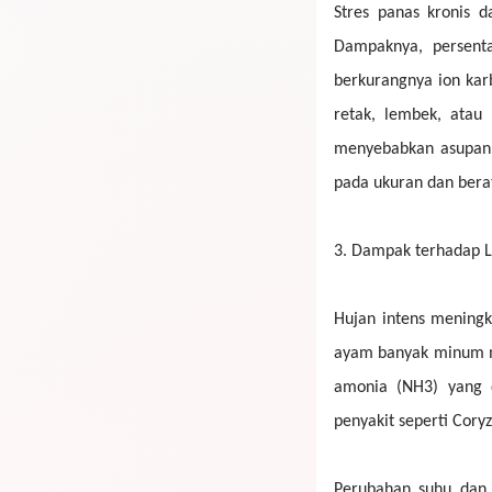
Stres panas kronis d
Dampaknya, persenta
berkurangnya ion kar
retak, lembek, atau
menyebabkan asupan a
pada ukuran dan berat 
3.
Dampak terhadap Li
Hujan intens meningk
ayam banyak minum ma
amonia (NH3) yang 
penyakit seperti Cory
Perubahan suhu dan