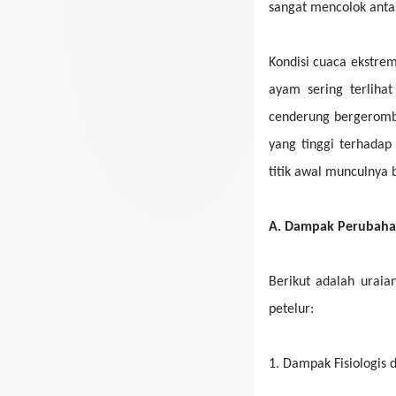
sangat mencolok anta
Kondisi cuaca ekstre
ayam sering terlih
cenderung bergeromb
yang tinggi terhada
titik awal munculnya
A.
Dampak Perubaha
Berikut adalah ura
petelur:
1.
Dampak Fisiologis