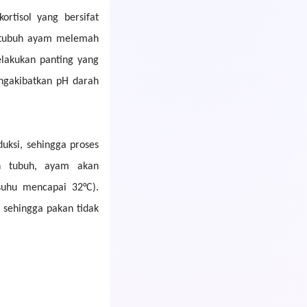
rtisol yang bersifat
n tubuh ayam melemah
elakukan panting yang
ngakibatkan pH darah
uksi, sehingga proses
an tubuh, ayam akan
suhu mencapai 32°C).
 sehingga pakan tidak