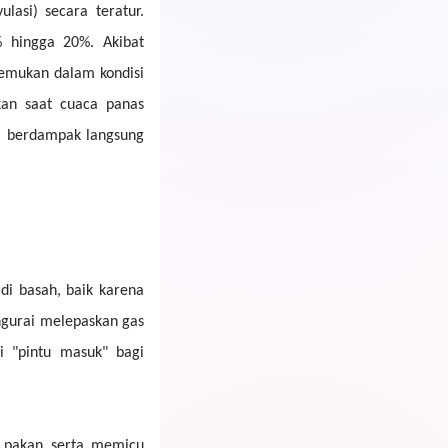
lasi) secara teratur.
% hingga 20%. Akibat
temukan dalam kondisi
kan saat cuaca panas
ni berdampak langsung
di basah, baik karena
ngurai melepaskan gas
 "pintu masuk" bagi
 pakan serta memicu