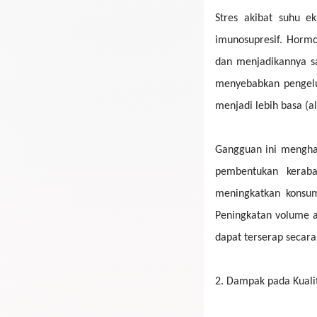
Stres akibat suhu e
imunosupresif. Horm
dan menjadikannya sa
menyebabkan pengelu
menjadi lebih basa (a
Gangguan ini mengham
pembentukan keraba
meningkatkan konsum
Peningkatan volume a
dapat terserap seca
2.
Dampak pada Kualit