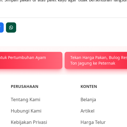
: Simpan pakan di atas palet kayu agar tidak bersentuhan langsu
ntuk Pertumbuhan Ayam
Tekan Harga Pakan, Bulog Re
Ton Jagung ke Peternak
PERUSAHAAN
KONTEN
Tentang Kami
Belanja
Hubungi Kami
Artikel
Kebijakan Privasi
Harga Telur