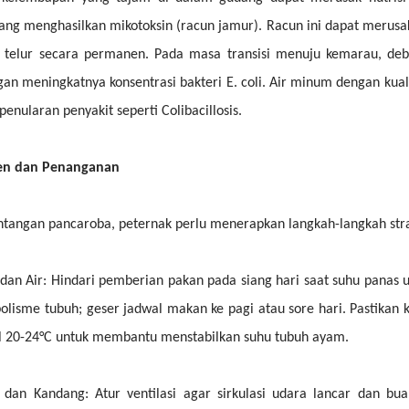
ng menghasilkan mikotoksin (racun jamur). Racun ini dapat merusa
 telur secara permanen. Pada masa transisi menuju kemarau, debi
engan meningkatnya konsentrasi bakteri E. coli. Air minum dengan kual
enularan penyakit seperti Colibacillosis.
en dan Penanganan
tangan pancaroba, peternak perlu menerapkan langkah-langkah strat
an Air: Hindari pemberian pakan pada siang hari saat suhu panas
lisme tubuh; geser jadwal makan ke pagi atau sore hari. Pastikan k
l 20-24°C untuk membantu menstabilkan suhu tubuh ayam.
 dan Kandang: Atur ventilasi agar sirkulasi udara lancar dan b