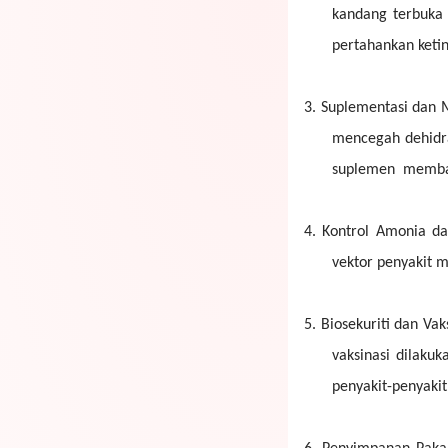
kandang terbuka 
pertahankan keti
3.
Suplementasi dan Me
mencegah dehidra
suplemen memban
4.
Kontrol Amonia da
vektor penyakit m
5.
Biosekuriti dan Va
vaksinasi dilaku
penyakit-penyak