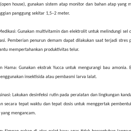
(open house), gunakan sistem atap monitor dan bahan atap yang m
nggian panggung sekitar 1,5–2 meter.
dikasi: Gunakan multivitamin dan elektrolit untuk melindungi sel da
si. Pemberian penurun demam dapat dilakukan saat terjadi stres 
tu mempertahankan produktivitas telur.
n Hama: Gunakan ekstrak Yucca untuk mengurangi bau amonia. Be
enggunakan insektisida atau pembasmi larva lalat.
ksinasi: Lakukan desinfeksi rutin pada peralatan dan lingkungan kan
kan secara tepat waktu dan tepat dosis untuk menggertak pembentu
it yang mengancam.