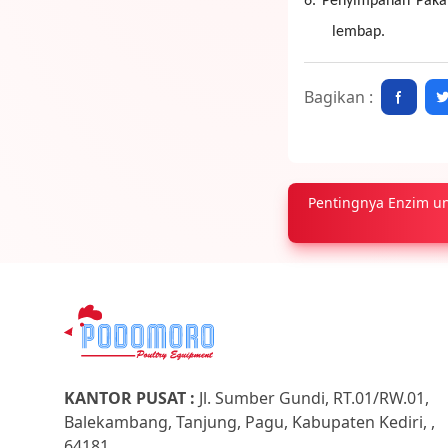
6.
Penyimpanan Pakan
lembap.
Bagikan :
Pentingnya Enzim u
KANTOR PUSAT :
Jl. Sumber Gundi, RT.01/RW.01,
Balekambang, Tanjung, Pagu, Kabupaten Kediri, ,
64181