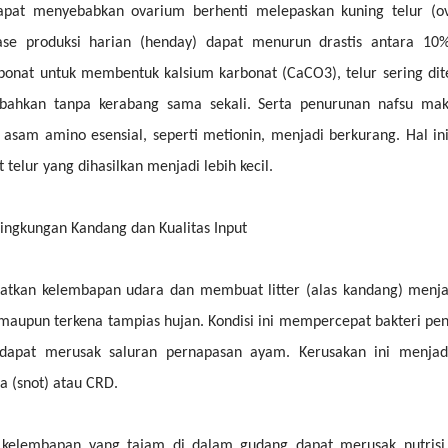
apat menyebabkan ovarium berhenti melepaskan kuning telur (ovu
se produksi harian (henday) dapat menurun drastis antara 10
bonat untuk membentuk kalsium karbonat (CaCO3), telur sering di
 bahkan tanpa kerabang sama sekali. Serta penurunan nafsu ma
sam amino esensial, seperti metionin, menjadi berkurang. Hal i
telur yang dihasilkan menjadi lebih kecil.
ngkungan Kandang dan Kualitas Input
atkan kelembapan udara dan membuat litter (alas kandang) menja
upun terkena tampias hujan. Kondisi ini mempercepat bakteri pe
dapat merusak saluran pernapasan ayam. Kerusakan ini menjadi
za (snot) atau CRD.
 kelembapan yang tajam di dalam gudang dapat merusak nutrisi