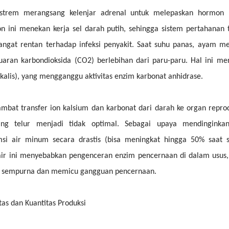
kstrem merangsang kelenjar adrenal untuk melepaskan hormon ko
on ini menekan kerja sel darah putih, sehingga sistem pertahana
ngat rentan terhadap infeksi penyakit. Saat suhu panas, ayam m
aran karbondioksida (CO2) berlebihan dari paru-paru. Hal ini me
lkalis), yang mengganggu aktivitas enzim karbonat anhidrase.
bat transfer ion kalsium dan karbonat dari darah ke organ reprod
ng telur menjadi tidak optimal. Sebagai upaya mendingink
si air minum secara drastis (bisa meningkat hingga 50% saat 
ir ini menyebabkan pengenceran enzim pencernaan di dalam usus,
ra sempurna dan memicu gangguan pencernaan.
as dan Kuantitas Produksi