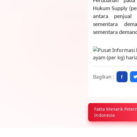
Perubahan pada
Hukum Supply (pem
antara penjual
sementara dem
sementara demand 
Bagikan :
Fakta Menarik Peter
Indonesia