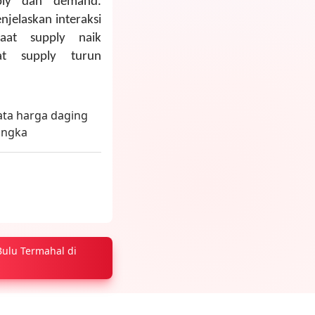
ply dan demand.
jelaskan interaksi
aat supply naik
t supply turun
Bulu Termahal di